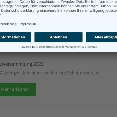
aktion zum Jubiläum 2023
Walstedder Bürgerschützenvereins anlässlich des 150-jähr
 einen Baum in Herrenstein gepflanzt.
Mehr erfahren
alversammlung 2023
150-jährigen Jubiläums werfen ihre Schatten voraus.
Mehr erfahren