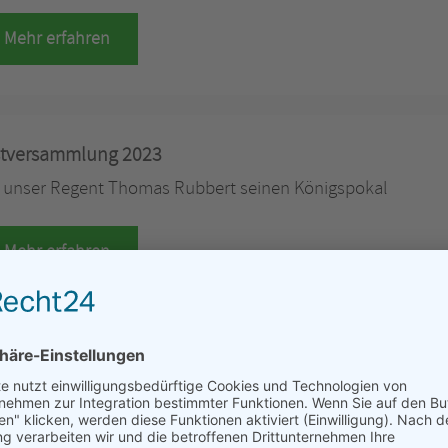
Mehr erfahren
tversammlung 2023
lt unser Regent Thomas Rubbert seinen Königspokal
Mehr erfahren